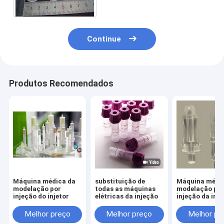
modelação por injeção
Continue
Produtos Recomendados
Máquina médica da
substituição de
Máquina médi
modelação por
todas as máquinas
modelação po
injeção do injetor
elétricas da injeção
injeção da inj
seringa
Melhor preço
Melhor preço
Melhor pr