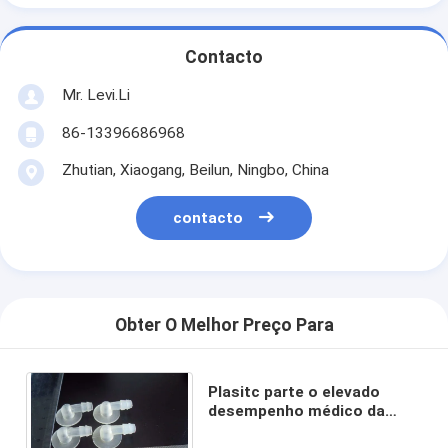
Contacto
Mr. Levi.Li
86-13396686968
Zhutian, Xiaogang, Beilun, Ningbo, China
contacto
Obter O Melhor Preço Para
Plasitc parte o elevado
desempenho médico da
série do MZ da máquina da