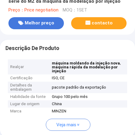
série do MZ da máquina da modelação por injeção
Preço：Price negotiation
MOQ：1SET
Melhor preço
contacto
Descrição De Produto
,
máquina moldando da injeção nova
Realçar
máquina rápida da modelação por
injeção
Certificação
ISO, CE
Detalhes da
pacote padrão da exportação
embalagem
Habilidade da fonte
Grupo 100 pelo mês
Lugar de origem
China
Marca
MINZEN
Veja mais