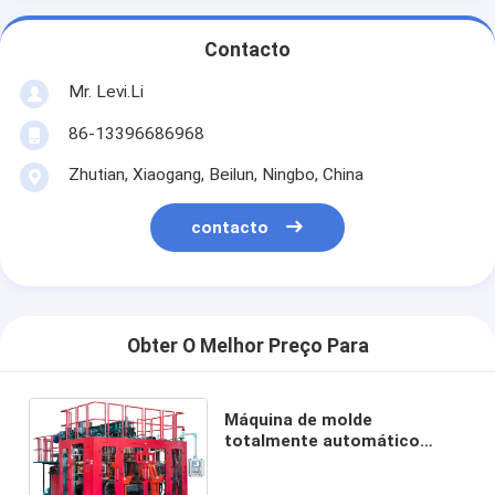
Contacto
Mr. Levi.Li
86-13396686968
Zhutian, Xiaogang, Beilun, Ningbo, China
contacto
Obter O Melhor Preço Para
Máquina de molde
totalmente automático
MP100FD do sopro da
extrusão para as peças de