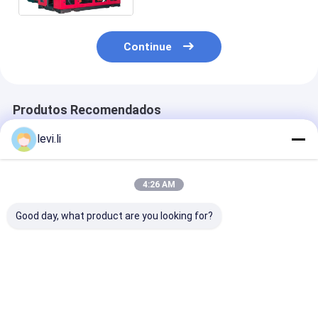
automóvel
Continue
Produtos Recomendados
levi.li
4:26 AM
Good day, what product are you looking for?
Máquina de
Máquina de
Máquina de
Moldagem por Sopro
Moldagem por Sopro
moldagem por
Totalmente
Automática
de HDPE inclu
Automática de Dupla
Econômica
sistema IML 
Estação para
Incorporando
100
Melhor preço
Melhor preço
Melhor pr
Fabricação de
Recurso Iml
Garrafas Plásticas
Projetada para