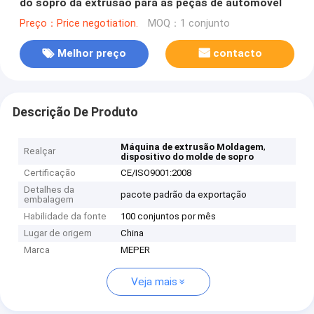
do sopro da extrusão para as peças de automóvel
Preço：Price negotiation.
MOQ：1 conjunto
Melhor preço
contacto
Descrição De Produto
,
Máquina de extrusão Moldagem
Realçar
dispositivo do molde de sopro
Certificação
CE/ISO9001:2008
Detalhes da
pacote padrão da exportação
embalagem
Habilidade da fonte
100 conjuntos por mês
Lugar de origem
China
Marca
MEPER
Veja mais